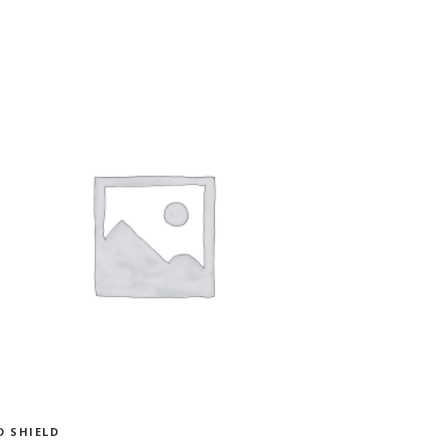
ADD TO CART
D SHIELD