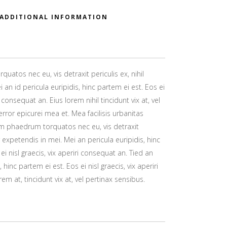
ADDITIONAL INFORMATION
atos nec eu, vis detraxit periculis ex, nihil
 an id pericula euripidis, hinc partem ei est. Eos ei
ri consequat an. Eius lorem nihil tincidunt vix at, vel
error epicurei mea et. Mea facilisis urbanitas
um phaedrum torquatos nec eu, vis detraxit
or expetendis in mei. Mei an pericula euripidis, hinc
ei nisl graecis, vix aperiri consequat an. Tied an
, hinc partem ei est. Eos ei nisl graecis, vix aperiri
em at, tincidunt vix at, vel pertinax sensibus.