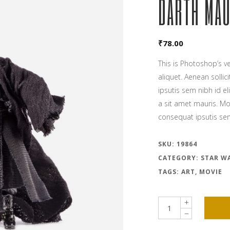
DARTH MAU
₹
78.00
This is Photoshop’s ve
aliquet. Aenean solli
ipsutis sem nibh id el
a sit amet mauris. Mo
consequat ipsutis s
SKU:
19864
CATEGORY:
STAR W
TAGS:
ART
,
MOVIE