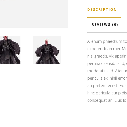
DESCRIPTION
REVIEWS (0)
Alienum phaedrum torqu
expetendis in mei. Mei
nisl graecis, vix aperi
pertinax sensibus id, 
moderatius id. Alien
periculis ex, nihil err
an partem ei est. Eos 
hinc pericula euripidis
consequat an. Eius lor