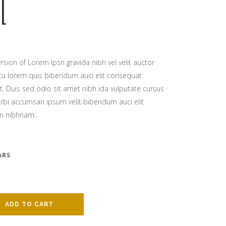
L
rsion of Lorem Ipsn gravida nibh vel velit auctor
citu lorem quis bibendum auci elit consequat
it. Duis sed odio sit amet nibh ida vulputate cursus
rbi accumsan ipsum velit bibendum auci elit
em nibhnam.
ARS
ADD TO CART