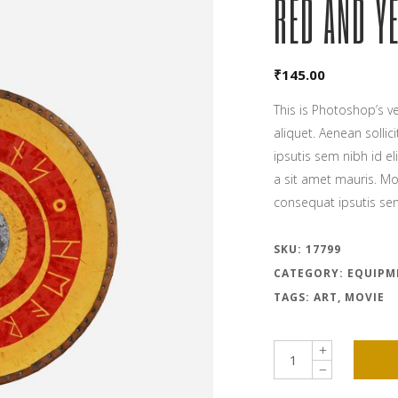
RED AND Y
₹
145.00
This is Photoshop’s ve
aliquet. Aenean solli
ipsutis sem nibh id el
a sit amet mauris. Mo
consequat ipsutis s
SKU:
17799
CATEGORY:
EQUIPM
TAGS:
ART
,
MOVIE