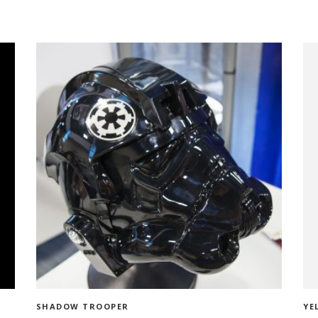
ADD TO CART
SHADOW TROOPER
YE