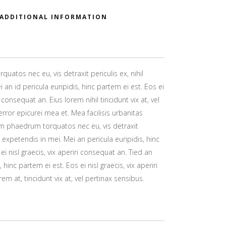
ADDITIONAL INFORMATION
atos nec eu, vis detraxit periculis ex, nihil
 an id pericula euripidis, hinc partem ei est. Eos ei
ri consequat an. Eius lorem nihil tincidunt vix at, vel
error epicurei mea et. Mea facilisis urbanitas
um phaedrum torquatos nec eu, vis detraxit
or expetendis in mei. Mei an pericula euripidis, hinc
ei nisl graecis, vix aperiri consequat an. Tied an
, hinc partem ei est. Eos ei nisl graecis, vix aperiri
em at, tincidunt vix at, vel pertinax sensibus.