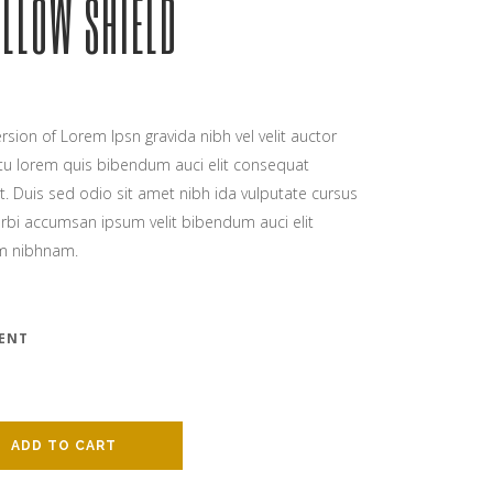
ELLOW SHIELD
rsion of Lorem Ipsn gravida nibh vel velit auctor
citu lorem quis bibendum auci elit consequat
it. Duis sed odio sit amet nibh ida vulputate cursus
rbi accumsan ipsum velit bibendum auci elit
em nibhnam.
ENT
ADD TO CART