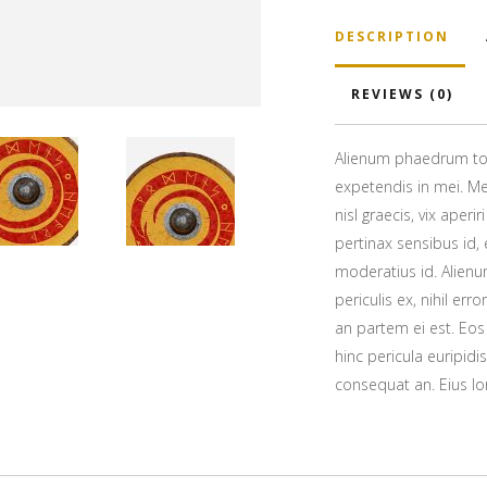
DESCRIPTION
REVIEWS (0)
Alienum phaedrum torqu
expetendis in mei. Mei
nisl graecis, vix aperi
pertinax sensibus id, 
moderatius id. Alien
periculis ex, nihil err
an partem ei est. Eos 
hinc pericula euripidis
consequat an. Eius lor